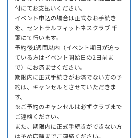
Sports
付にてお支払いください。
official
イベント申込の場合は正式なお手続き
website
を、セントラルフィットネスクラブ 千
is
葉にて行います。
automatically
予約後1週間以内（イベント期日が迫っ
translated
ている方はイベント開始日の2日前ま
into
で）にお済ませください。
English.
期限内に正式手続きがお済でない方の予
Click
約は、キャンセルとさせていただきま
the
す。
link
※ご予約のキャンセルは必ずクラブまで
below
ご連絡ください。
(start
また、期限内に正式手続きができない方
automatic
は予め店舗までご連絡ください。