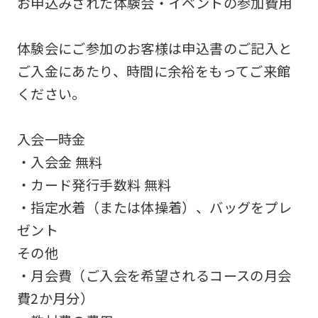
お申込みされた体験会・イベントの参加費用
not
be
体験会にご参加のお客様は申込書のご記入と
an
ご入金にあたり、時間に余裕をもってご来館
accurate
ください。
translation.
The
入会一時金
translation
・入会金 無料
may
・カード発行手数料 無料
differ
・指定水着（または体操着）、バッグをプレ
from
ゼント
the
その他
original
・月会費（ご入会を希望されるコースの月会
content.
費2か月分）
We