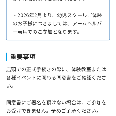
translation)
to
・2026年2月より、幼児スクールご体験
return
のお子様につきましては、アームヘルパ
to
ー着用でのご参加となります。
the
top
page.
重要事項
However,
店頭での正式手続きの際に、体験教室または
if
各種イベントに関わる同意書をご確認くださ
you
い。
use
an
同意書にご署名を頂けない場合は、ご参加を
automatic
お受けできません。予めご了承ください。
translation