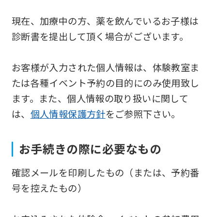
service,
現在、加療中の方、薬を飲んでいるお子様は
the
診断書を提出して頂く場合がございます。
Japanese
version
お客様が入力された個人情報は、体験教室ま
of
たは各種イベント予約の目的にのみ使用致し
this
ます。また、個人情報の取り扱いに関して
website
は、
個人情報保護方針
をご参照下さい。
will
be
translated
お手続きの際に必要なもの
mechanically,
確認メールを印刷したもの（または、予約番
so
号を控えたもの）
it
may