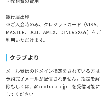
・教材費の費用
ask
that
銀行届出印
you
※ご入会時のみ、クレジットカード（VISA、
fully
MASTER、JCB、AMEX、DINERSのみ）をご
understand
利用いただけます。
this
before
クラブより
using
the
メール受信のドメイン指定をされている方は
service.
予約完了メールが配信されません。指定を解
除もしくは、@central.co.jp を受信可能に
Automatic translation
してください。