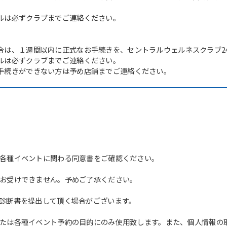
ルは必ずクラブまでご連絡ください。
合は、１週間以内に正式なお手続きを、セントラルウェルネスクラブ2
ルは必ずクラブまでご連絡ください。
手続きができない方は予め店舗までご連絡ください。
For foreigners
各種イベントに関わる同意書をご確認ください。
Central Sports official website is
お受けできません。予めご了承ください。
automatically translated into
English. Click the link below (start
診断書を提出して頂く場合がございます。
automatic translation) to return to
the top page.
たは各種イベント予約の目的にのみ使用致します。また、個人情報の
However, if you use an automatic