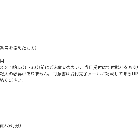
translation service, the Japanese
version of this website will be
translated mechanically, so it may
not be an accurate translation.
The translation may differ from the
original content. We ask that you
fully understand this before using
番号を控えたもの）
the service.
用
スン開始15分～30分前にご来館いただき、当日受付にて体験料をお支
Automatic translation start
記入の必要がありません。同意書は受付完了メールに記載してあるUR
絡ください。
費2か月分）