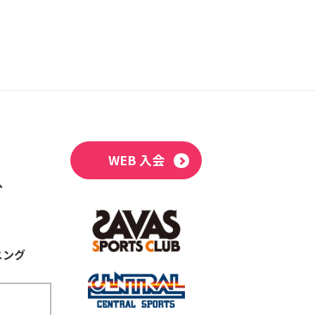
WEB 入会
へ
ニング