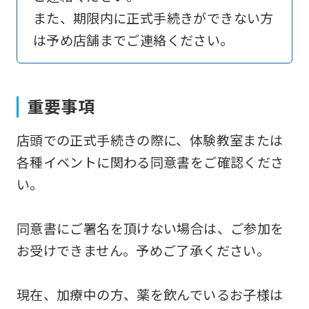
to
また、期限内に正式手続きができない方
return
は予め店舗までご連絡ください。
to
the
top
重要事項
page.
店頭での正式手続きの際に、体験教室または
However,
各種イベントに関わる同意書をご確認くださ
if
い。
you
use
同意書にご署名を頂けない場合は、ご参加を
an
お受けできません。予めご了承ください。
automatic
translation
現在、加療中の方、薬を飲んでいるお子様は
service,