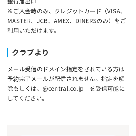
銀行届出印
that
※ご入会時のみ、クレジットカード（VISA、
you
MASTER、JCB、AMEX、DINERSのみ）をご
fully
利用いただけます。
understand
this
クラブより
before
using
メール受信のドメイン指定をされている方は
the
予約完了メールが配信されません。指定を解
service.
除もしくは、@central.co.jp を受信可能に
してください。
Automatic translation