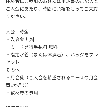
体験会にご参加のお客様は申込書のご記入と
be
ご入金にあたり、時間に余裕をもってご来館
an
ください。
accurate
translation.
入会一時金
The
・入会金 無料
translation
・カード発行手数料 無料
may
・指定水着（または体操着）、バッグをプレ
differ
ゼント
from
その他
the
・月会費（ご入会を希望されるコースの月会
original
費2か月分）
content.
・教材費の費用
We
ask