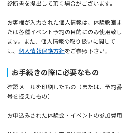
診断書を提出して頂く場合がございます。
the
Japanese
お客様が入力された個人情報は、体験教室ま
version
たは各種イベント予約の目的にのみ使用致し
of
ます。また、個人情報の取り扱いに関して
this
は、
個人情報保護方針
をご参照下さい。
website
will
be
お手続きの際に必要なもの
translated
確認メールを印刷したもの（または、予約番
mechanically,
号を控えたもの）
so
it
お申込みされた体験会・イベントの参加費用
may
not