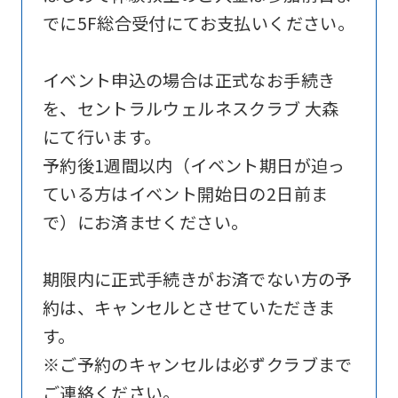
official
でに5F総合受付にてお支払いください。
website
is
イベント申込の場合は正式なお手続き
automatically
を、セントラルウェルネスクラブ 大森
translated
にて行います。
into
予約後1週間以内（イベント期日が迫っ
English.
ている方はイベント開始日の2日前ま
Click
で）にお済ませください。
the
link
期限内に正式手続きがお済でない方の予
below
約は、キャンセルとさせていただきま
(start
す。
automatic
※ご予約のキャンセルは必ずクラブまで
translation)
ご連絡ください。