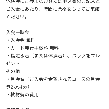
体験会にご参加のお客様は申込書のご記入と
be
ご入金にあたり、時間に余裕をもってご来館
an
ください。
accurate
translation.
入会一時金
The
・入会金 無料
translation
・カード発行手数料 無料
may
・指定水着（または体操着）、バッグをプレ
differ
ゼント
from
その他
the
・月会費（ご入会を希望されるコースの月会
original
費2か月分）
content.
・教材費の費用
We
ask