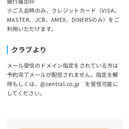
銀行届出印
that
※ご入会時のみ、クレジットカード（VISA、
you
MASTER、JCB、AMEX、DINERSのみ）をご
fully
利用いただけます。
understand
this
クラブより
before
using
メール受信のドメイン指定をされている方は
the
予約完了メールが配信されません。指定を解
service.
除もしくは、@central.co.jp を受信可能に
してください。
Automatic translation