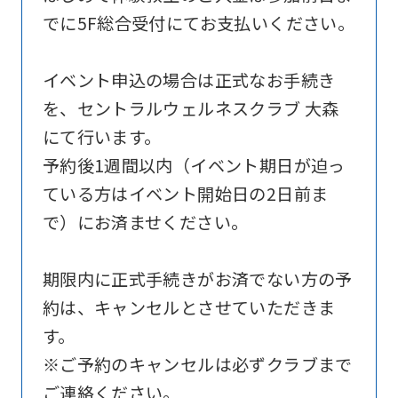
official
でに5F総合受付にてお支払いください。
website
is
イベント申込の場合は正式なお手続き
automatically
を、セントラルウェルネスクラブ 大森
translated
にて行います。
into
予約後1週間以内（イベント期日が迫っ
English.
ている方はイベント開始日の2日前ま
Click
で）にお済ませください。
the
link
期限内に正式手続きがお済でない方の予
below
約は、キャンセルとさせていただきま
(start
す。
automatic
※ご予約のキャンセルは必ずクラブまで
translation)
ご連絡ください。