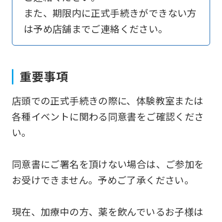
to
また、期限内に正式手続きができない方
return
は予め店舗までご連絡ください。
to
the
top
重要事項
page.
店頭での正式手続きの際に、体験教室または
However,
各種イベントに関わる同意書をご確認くださ
if
い。
you
use
同意書にご署名を頂けない場合は、ご参加を
an
お受けできません。予めご了承ください。
automatic
translation
現在、加療中の方、薬を飲んでいるお子様は
service,