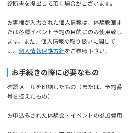
診断書を提出して頂く場合がございます。
the
Japanese
お客様が入力された個人情報は、体験教室ま
version
たは各種イベント予約の目的にのみ使用致し
of
ます。また、個人情報の取り扱いに関して
this
は、
個人情報保護方針
をご参照下さい。
website
will
be
お手続きの際に必要なもの
translated
確認メールを印刷したもの（または、予約番
mechanically,
号を控えたもの）
so
it
お申込みされた体験会・イベントの参加費用
may
not