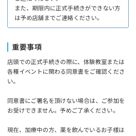
to
また、期限内に正式手続きができない方
return
は予め店舗までご連絡ください。
to
the
top
重要事項
page.
店頭での正式手続きの際に、体験教室または
However,
各種イベントに関わる同意書をご確認くださ
if
い。
you
use
同意書にご署名を頂けない場合は、ご参加を
an
お受けできません。予めご了承ください。
automatic
translation
現在、加療中の方、薬を飲んでいるお子様は
service,