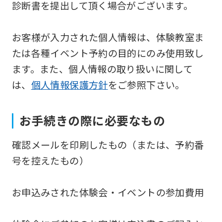
診断書を提出して頂く場合がございます。
the
Japanese
お客様が入力された個人情報は、体験教室ま
version
たは各種イベント予約の目的にのみ使用致し
of
ます。また、個人情報の取り扱いに関して
this
は、
個人情報保護方針
をご参照下さい。
website
will
be
お手続きの際に必要なもの
translated
確認メールを印刷したもの（または、予約番
mechanically,
号を控えたもの）
so
it
お申込みされた体験会・イベントの参加費用
may
not