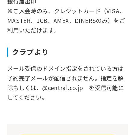
銀行届出印
that
※ご入会時のみ、クレジットカード（VISA、
you
MASTER、JCB、AMEX、DINERSのみ）をご
fully
利用いただけます。
understand
this
クラブより
before
using
メール受信のドメイン指定をされている方は
the
予約完了メールが配信されません。指定を解
service.
除もしくは、@central.co.jp を受信可能に
してください。
Automatic translation