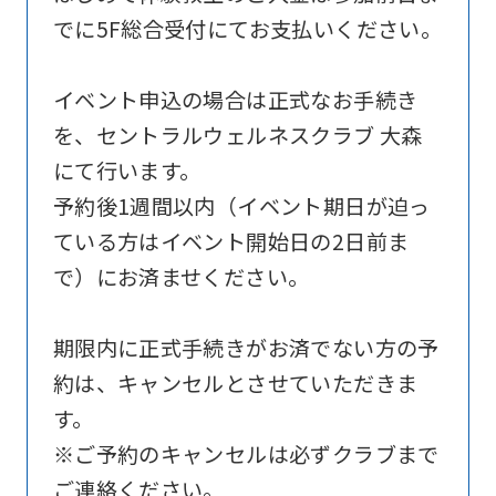
official
でに5F総合受付にてお支払いください。
website
is
イベント申込の場合は正式なお手続き
automatically
を、セントラルウェルネスクラブ 大森
translated
にて行います。
into
予約後1週間以内（イベント期日が迫っ
English.
ている方はイベント開始日の2日前ま
Click
で）にお済ませください。
the
link
期限内に正式手続きがお済でない方の予
below
約は、キャンセルとさせていただきま
(start
す。
automatic
※ご予約のキャンセルは必ずクラブまで
translation)
ご連絡ください。