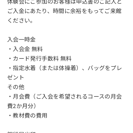
体験会にご参加のお客様は申込書のご記入と
be
ご入金にあたり、時間に余裕をもってご来館
an
ください。
accurate
translation.
入会一時金
The
・入会金 無料
translation
・カード発行手数料 無料
may
・指定水着（または体操着）、バッグをプレ
differ
ゼント
from
その他
the
・月会費（ご入会を希望されるコースの月会
original
費2か月分）
content.
・教材費の費用
We
ask