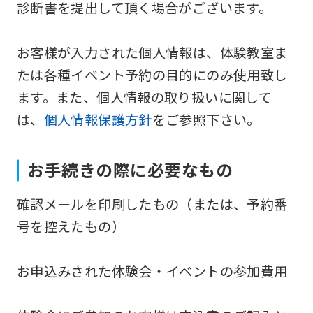
診断書を提出して頂く場合がございます。
the
Japanese
お客様が入力された個人情報は、体験教室ま
version
たは各種イベント予約の目的にのみ使用致し
of
ます。また、個人情報の取り扱いに関して
this
は、
個人情報保護方針
をご参照下さい。
website
will
be
お手続きの際に必要なもの
translated
確認メールを印刷したもの（または、予約番
mechanically,
号を控えたもの）
so
it
お申込みされた体験会・イベントの参加費用
may
not