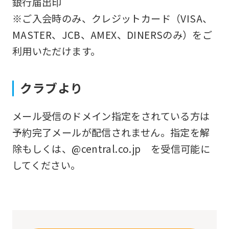
銀行届出印
that
※ご入会時のみ、クレジットカード（VISA、
you
MASTER、JCB、AMEX、DINERSのみ）をご
fully
利用いただけます。
understand
this
クラブより
before
using
メール受信のドメイン指定をされている方は
the
予約完了メールが配信されません。指定を解
service.
除もしくは、@central.co.jp を受信可能に
してください。
Automatic translation