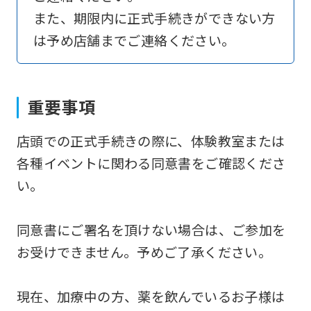
to
また、期限内に正式手続きができない方
return
は予め店舗までご連絡ください。
to
the
top
重要事項
page.
店頭での正式手続きの際に、体験教室または
However,
各種イベントに関わる同意書をご確認くださ
if
い。
you
use
同意書にご署名を頂けない場合は、ご参加を
an
お受けできません。予めご了承ください。
automatic
translation
現在、加療中の方、薬を飲んでいるお子様は
service,