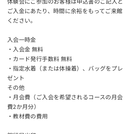
体験会にご参加のお客様は申込書のご記入と
be
ご入金にあたり、時間に余裕をもってご来館
an
ください。
accurate
translation.
入会一時金
The
・入会金 無料
translation
・カード発行手数料 無料
may
・指定水着（または体操着）、バッグをプレ
differ
ゼント
from
その他
the
・月会費（ご入会を希望されるコースの月会
original
費2か月分）
content.
・教材費の費用
We
ask