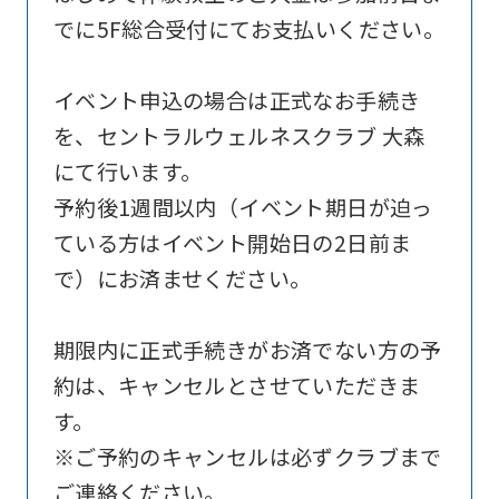
official
でに5F総合受付にてお支払いください。
website
is
イベント申込の場合は正式なお手続き
automatically
を、セントラルウェルネスクラブ 大森
translated
にて行います。
into
予約後1週間以内（イベント期日が迫っ
English.
ている方はイベント開始日の2日前ま
Click
で）にお済ませください。
the
link
期限内に正式手続きがお済でない方の予
below
約は、キャンセルとさせていただきま
(start
す。
automatic
※ご予約のキャンセルは必ずクラブまで
translation)
ご連絡ください。