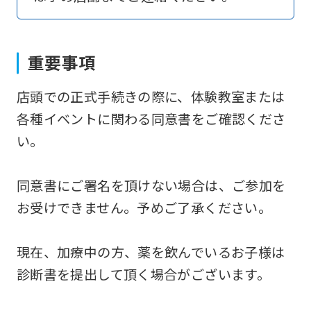
return
to
the
重要事項
top
店頭での正式手続きの際に、体験教室または
page.
各種イベントに関わる同意書をご確認くださ
However,
い。
if
you
同意書にご署名を頂けない場合は、ご参加を
use
お受けできません。予めご了承ください。
an
automatic
現在、加療中の方、薬を飲んでいるお子様は
translation
診断書を提出して頂く場合がございます。
service,
the