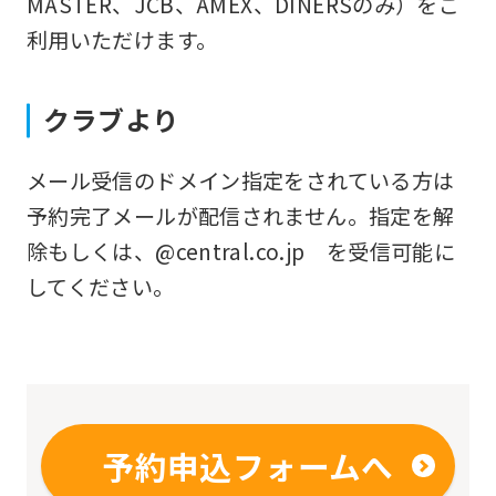
MASTER、JCB、AMEX、DINERSのみ）をご
you
利用いただけます。
fully
understand
クラブより
this
before
メール受信のドメイン指定をされている方は
using
予約完了メールが配信されません。指定を解
the
除もしくは、@central.co.jp を受信可能に
service.
してください。
Automatic translation
予約申込フォームへ