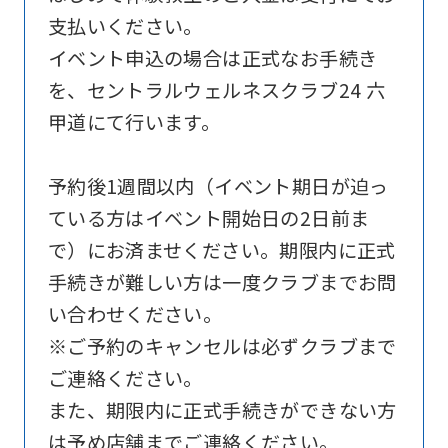
website
支払いください。
is
イベント申込の場合は正式なお手続き
automatically
を、セントラルウェルネスクラブ24 六
translated
甲道にて行います。
into
English.
予約後1週間以内（イベント期日が迫っ
Click
ている方はイベント開始日の2日前ま
the
で）にお済ませください。期限内に正式
link
手続きが難しい方は一度クラブまでお問
below
い合わせください。
(start
※ご予約のキャンセルは必ずクラブまで
automatic
ご連絡ください。
translation)
また、期限内に正式手続きができない方
to
は予め店舗までご連絡ください。