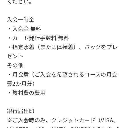
ください。
an
accurate
入会一時金
translation.
・入会金 無料
The
・カード発行手数料 無料
translation
・指定水着（または体操着）、バッグをプレ
may
ゼント
differ
その他
from
・月会費（ご入会を希望されるコースの月会
the
費2か月分）
original
・教材費の費用
content.
We
銀行届出印
ask
※ご入会時のみ、クレジットカード（VISA、
that