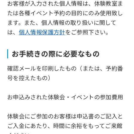
お客様が入力された個人情報は、体験教室ま
Japanese
たは各種イベント予約の目的にのみ使用致し
version
ます。また、個人情報の取り扱いに関して
of
は、
個人情報保護方針
をご参照下さい。
this
website
will
お手続きの際に必要なもの
be
確認メールを印刷したもの（または、予約番
translated
号を控えたもの）
mechanically,
so
お申込みされた体験会・イベントの参加費用
it
may
体験会にご参加のお客様は申込書のご記入と
not
ご入金にあたり、時間に余裕をもってご来館
be