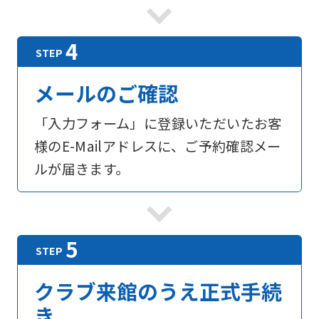
foreigners
Central
Sports
メールのご確認
official
「入力フォーム」に登録いただいたお客
website
様のE-Mailアドレスに、ご予約確認メー
is
ルが届きます。
automatically
translated
into
English.
Click
the
クラブ来館のうえ正式手続
link
き