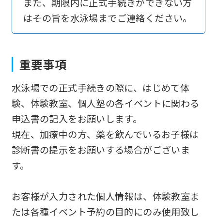
また、期限内に正式手続きができない方
an
はその旨を水泳場までご連絡ください。
automatic
translation
service,
重要事項
the
Japanese
水泳場での正式手続きの際に、はじめて体
version
験、体験教室、個人塾の各イベントに関わる
of
申込書の記入をお願いします。
this
現在、加療中の方、薬を飲んでいるお子様は
website
診断書の提示をお願いする場合がございま
will
す。
be
translated
お客様が入力された個人情報は、体験教室ま
mechanically,
たは各種イベント予約の目的にのみ使用致し