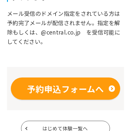
original
メール受信のドメイン指定をされている方は
content.
予約完了メールが配信されません。指定を解
We
除もしくは、@central.co.jp を受信可能に
ask
してください。
that
you
fully
understand
this
予約申込フォームへ
before
using
the
service.
はじめて体験一覧へ