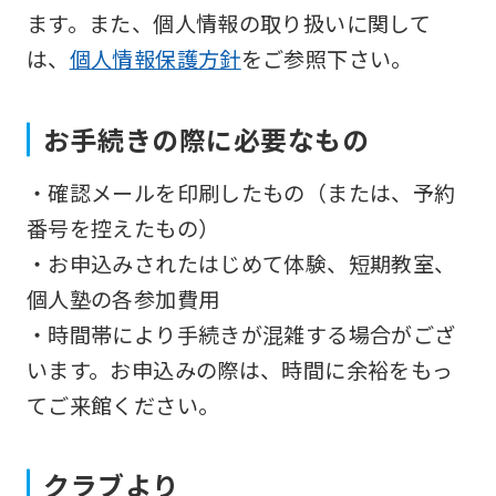
so
ます。また、個人情報の取り扱いに関して
it
は、
個人情報保護方針
をご参照下さい。
may
not
お手続きの際に必要なもの
be
・確認メールを印刷したもの（または、予約
an
番号を控えたもの）
accurate
・お申込みされたはじめて体験、短期教室、
translation.
個人塾の各参加費用
The
・時間帯により手続きが混雑する場合がござ
translation
います。お申込みの際は、時間に余裕をもっ
may
てご来館ください。
differ
from
the
クラブより