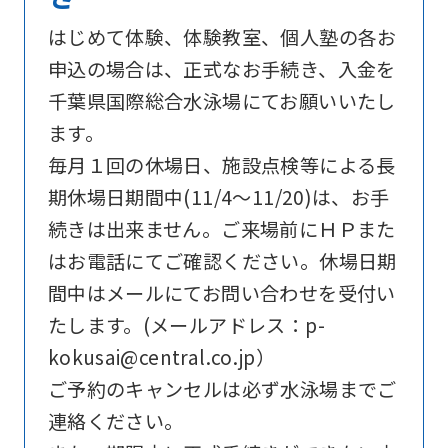
below
はじめて体験、体験教室、個人塾の各お
(start
申込の場合は、正式なお手続き、入金を
automatic
千葉県国際総合水泳場にてお願いいたし
translation)
ます。
to
毎月１回の休場日、施設点検等による長
return
期休場日期間中(11/4～11/20)は、お手
to
続きは出来ません。ご来場前にＨＰまた
the
はお電話にてご確認ください。休場日期
top
間中はメールにてお問い合わせを受付い
page.
たします。(メールアドレス：p-
However,
kokusai@central.co.jp）
if
ご予約のキャンセルは必ず水泳場までご
you
連絡ください。
use