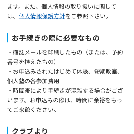
so
ます。また、個人情報の取り扱いに関して
it
は、
個人情報保護方針
をご参照下さい。
may
not
お手続きの際に必要なもの
be
・確認メールを印刷したもの（または、予約
an
番号を控えたもの）
accurate
・お申込みされたはじめて体験、短期教室、
translation.
個人塾の各参加費用
The
・時間帯により手続きが混雑する場合がござ
translation
います。お申込みの際は、時間に余裕をもっ
may
てご来館ください。
differ
from
the
クラブより