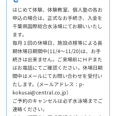
below
はじめて体験、体験教室、個人塾の各お
(start
申込の場合は、正式なお手続き、入金を
automatic
千葉県国際総合水泳場にてお願いいたし
translation)
ます。
to
毎月１回の休場日、施設点検等による長
return
期休場日期間中(11/4～11/20)は、お手
to
続きは出来ません。ご来場前にＨＰまた
the
はお電話にてご確認ください。休場日期
top
間中はメールにてお問い合わせを受付い
page.
たします。(メールアドレス：p-
However,
kokusai@central.co.jp）
if
ご予約のキャンセルは必ず水泳場までご
you
連絡ください。
use