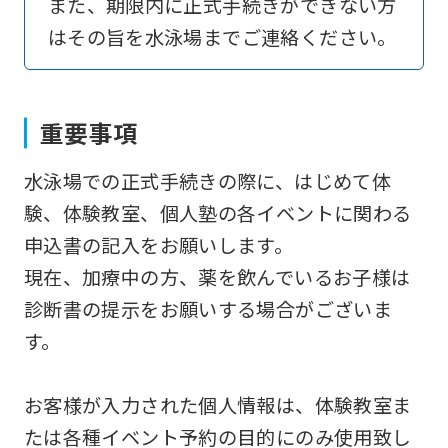
また、期限内に正式手続きができない方
an
はその旨を水泳場までご連絡ください。
automatic
translation
service,
重要事項
the
Japanese
水泳場での正式手続きの際に、はじめて体
version
験、体験教室、個人塾の各イベントに関わる
of
申込書の記入をお願いします。
this
現在、加療中の方、薬を飲んでいるお子様は
website
診断書の提示をお願いする場合がございま
will
す。
be
translated
お客様が入力された個人情報は、体験教室ま
mechanically,
たは各種イベント予約の目的にのみ使用致し