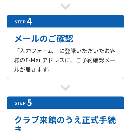
foreigners
Central
Sports
メールのご確認
official
「入力フォーム」に登録いただいたお客
website
様のE-Mailアドレスに、ご予約確認メー
is
ルが届きます。
automatically
translated
into
English.
Click
the
クラブ来館のうえ正式手続
link
き