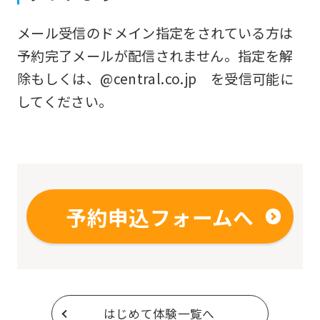
original
メール受信のドメイン指定をされている方は
content.
予約完了メールが配信されません。指定を解
We
除もしくは、@central.co.jp を受信可能に
ask
してください。
that
you
fully
understand
this
予約申込フォームへ
before
using
the
service.
はじめて体験一覧へ