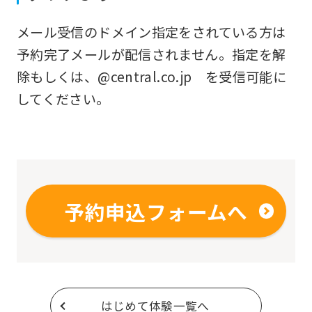
original
メール受信のドメイン指定をされている方は
content.
予約完了メールが配信されません。指定を解
We
除もしくは、@central.co.jp を受信可能に
ask
してください。
that
you
fully
understand
this
予約申込フォームへ
before
using
the
service.
はじめて体験一覧へ