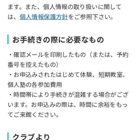
so
ます。また、個人情報の取り扱いに関して
it
は、
個人情報保護方針
をご参照下さい。
may
not
お手続きの際に必要なもの
be
・確認メールを印刷したもの（または、予約
an
番号を控えたもの）
accurate
・お申込みされたはじめて体験、短期教室、
translation.
個人塾の各参加費用
The
・時間帯により手続きが混雑する場合がござ
translation
います。お申込みの際は、時間に余裕をもっ
may
てご来館ください。
differ
from
the
クラブより