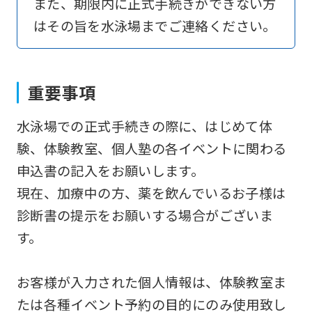
また、期限内に正式手続きができない方
an
はその旨を水泳場までご連絡ください。
automatic
translation
service,
重要事項
the
Japanese
水泳場での正式手続きの際に、はじめて体
version
験、体験教室、個人塾の各イベントに関わる
of
申込書の記入をお願いします。
this
現在、加療中の方、薬を飲んでいるお子様は
website
診断書の提示をお願いする場合がございま
will
す。
be
translated
お客様が入力された個人情報は、体験教室ま
mechanically,
たは各種イベント予約の目的にのみ使用致し