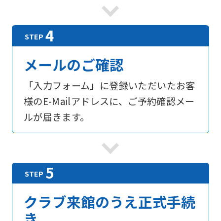
foreigners
Central
Sports
メールのご確認
official
「入力フォーム」に登録いただいたお客
website
様のE-Mailアドレスに、ご予約確認メー
is
ルが届きます。
automatically
translated
into
English.
Click
the
クラブ来館のうえ正式手続
link
き