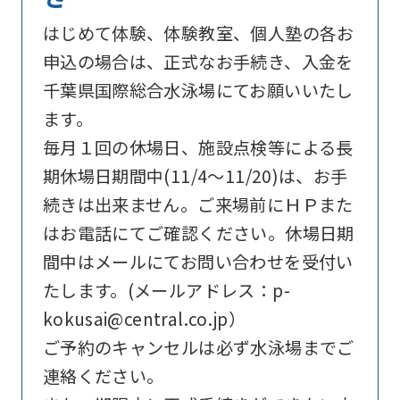
below
はじめて体験、体験教室、個人塾の各お
(start
申込の場合は、正式なお手続き、入金を
automatic
千葉県国際総合水泳場にてお願いいたし
translation)
ます。
to
毎月１回の休場日、施設点検等による長
return
期休場日期間中(11/4～11/20)は、お手
to
続きは出来ません。ご来場前にＨＰまた
the
はお電話にてご確認ください。休場日期
top
間中はメールにてお問い合わせを受付い
page.
たします。(メールアドレス：p-
However,
kokusai@central.co.jp）
if
ご予約のキャンセルは必ず水泳場までご
you
連絡ください。
use