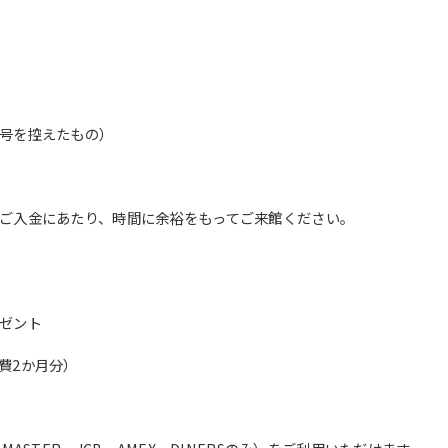
However, if you use an automatic
translation service, the Japanese
version of this website will be
translated mechanically, so it may
not be an accurate translation.
The translation may differ from the
original content. We ask that you
号を控えたもの）
fully understand this before using
the service.
ご入金にあたり、時間に余裕をもってご来館ください。
Automatic translation start
ゼント
費2か月分）