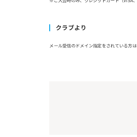
※ご入会時のみ、クレジットカード（VISA、M
クラブより
メール受信のドメイン指定をされている方は予約