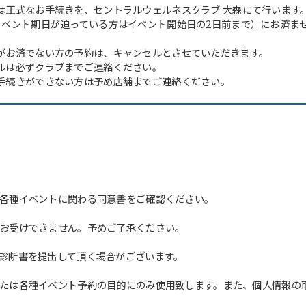
は正式なお手続きを、セントラルウェルネスクラブ 大森にて行います
イベント期日が迫っている方はイベント開始日の2日前まで）にお済ま
がお済でない方の予約は、キャンセルとさせていただきます。
ルは必ずクラブまでご連絡ください。
手続きができない方は予め店舗までご連絡ください。
For foreigners
各種イベントに関わる同意書をご確認ください。
お受けできません。予めご了承ください。
Central Sports official website is
automatically translated into
診断書を提出して頂く場合がございます。
English. Click the link below (start
automatic translation) to return to
たは各種イベント予約の目的にのみ使用致します。また、個人情報の
the top page.