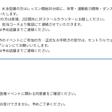
、水泳受講の方はレッスン開始30分前に、体育・運動能力開発・ダンス
いたします。
済の方は直接、2日間共に3Fスクールカウンターにお越しください。
、担当コーチより電話にて連絡させていただきます。
は予め店舗までご連絡ください。
外のイベントにご参加の方…正式なお手続きの受付は、セントラルウェ
セプションにてお願いいたします。
は予め店舗までご連絡ください。
For foreigners
各種イベントに関わる同意書をご確認ください。
Central Sports official website is
automatically translated into
お受けできません。予めご了承ください。
English. Click the link below (start