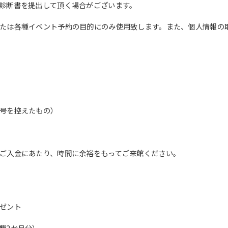
automatic translation) to return to
診断書を提出して頂く場合がございます。
the top page.
However, if you use an automatic
たは各種イベント予約の目的にのみ使用致します。また、個人情報の
translation service, the Japanese
version of this website will be
translated mechanically, so it may
not be an accurate translation.
The translation may differ from the
original content. We ask that you
fully understand this before using
the service.
号を控えたもの）
Automatic translation start
ご入金にあたり、時間に余裕をもってご来館ください。
ゼント
費2か月分）