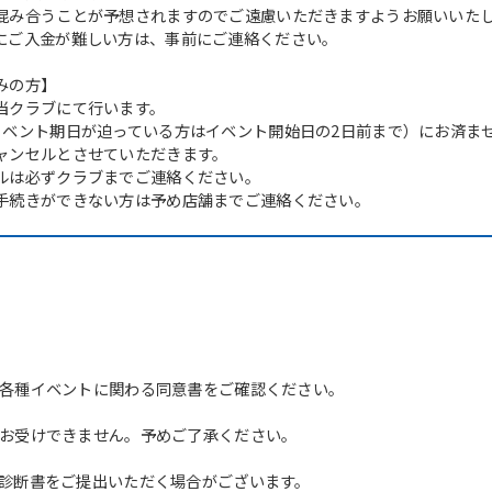
混み合うことが予想されますのでご遠慮いただきますようお願いいた
にご入金が難しい方は、事前にご連絡ください。
みの方】
当クラブにて行います。
イベント期日が迫っている方はイベント開始日の2日前まで）にお済ま
ャンセルとさせていただきます。
ルは必ずクラブまでご連絡ください。
For foreigners
手続きができない方は予め店舗までご連絡ください。
Central Sports official website is
automatically translated into
English. Click the link below (start
automatic translation) to return to
the top page.
However, if you use an automatic
各種イベントに関わる同意書をご確認ください。
translation service, the Japanese
version of this website will be
お受けできません。予めご了承ください。
translated mechanically, so it may
not be an accurate translation.
診断書をご提出いただく場合がございます。