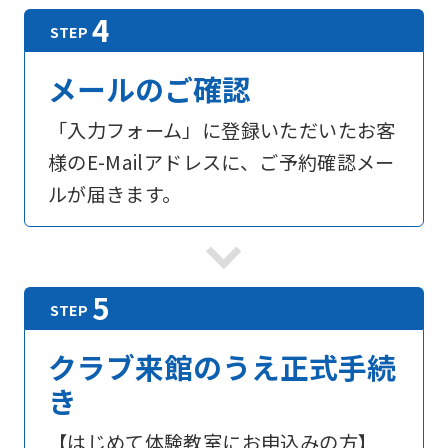
メールのご確認
For
「入力フォーム」に登録いただいたお客
foreigners
様のE-Mailアドレスに、ご予約確認メー
ルが届きます。
Central
Sports
official
website
is
クラブ来館のうえ正式手続
automatically
き
translated
【はじめて体験教室にお申込みの方】
into