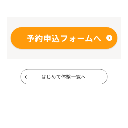
using
the
service.
予約申込フォームへ
Automatic translation
はじめて体験一覧へ