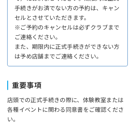
手続きがお済でない方の予約は、キャン
However,
セルとさせていただきます。
if
※ご予約のキャンセルは必ずクラブまで
you
ご連絡ください。
use
また、期限内に正式手続きができない方
an
は予め店舗までご連絡ください。
automatic
translation
service,
重要事項
the
Japanese
店頭での正式手続きの際に、体験教室または
version
各種イベントに関わる同意書をご確認くださ
of
い。
this
website