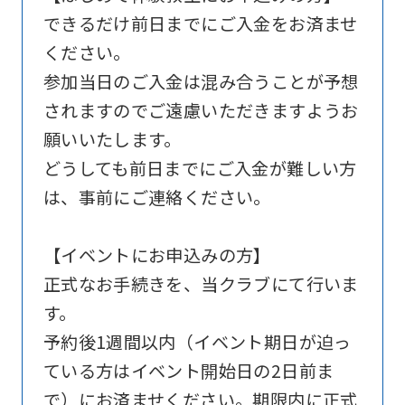
できるだけ前日までにご入金をお済ませ
English.
ください。
Click
参加当日のご入金は混み合うことが予想
the
されますのでご遠慮いただきますようお
link
願いいたします。
below
どうしても前日までにご入金が難しい方
(start
は、事前にご連絡ください。
automatic
translation)
【イベントにお申込みの方】
to
正式なお手続きを、当クラブにて行いま
return
す。
to
予約後1週間以内（イベント期日が迫っ
the
ている方はイベント開始日の2日前ま
top
で）にお済ませください。期限内に正式
page.