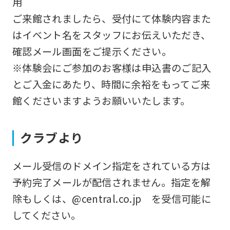
用
may
ご来館されましたら、受付にて体験内容また
differ
はイベント名をスタッフにお伝えいただき、
from
確認メール画面をご提示ください。
the
※体験会にご参加のお客様は申込書のご記入
original
とご入金にあたり、時間に余裕をもってご来
content.
館くださいますようお願いいたします。
We
ask
クラブより
that
you
メール受信のドメイン指定をされている方は
fully
予約完了メールが配信されません。指定を解
understand
除もしくは、@central.co.jp を受信可能に
this
してください。
before