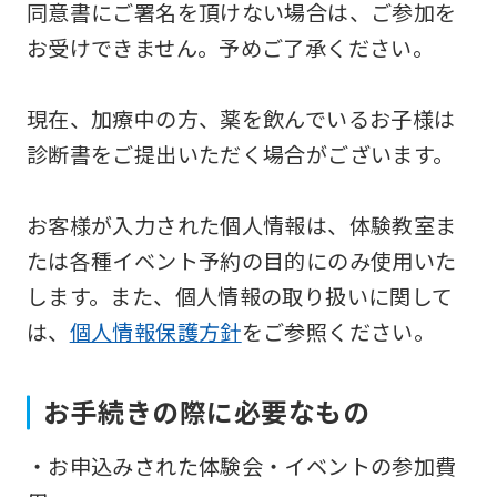
同意書にご署名を頂けない場合は、ご参加を
will
お受けできません。予めご了承ください。
be
translated
現在、加療中の方、薬を飲んでいるお子様は
mechanically,
診断書をご提出いただく場合がございます。
so
it
お客様が入力された個人情報は、体験教室ま
may
たは各種イベント予約の目的にのみ使用いた
not
します。また、個人情報の取り扱いに関して
be
は、
個人情報保護方針
をご参照ください。
an
accurate
お手続きの際に必要なもの
translation.
The
・お申込みされた体験会・イベントの参加費
translation