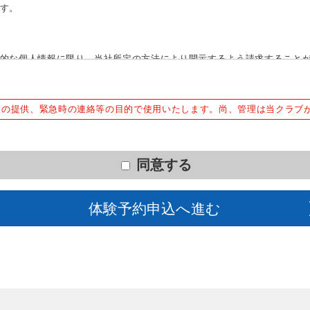
す。
的な個人情報に限り、当社所定の方法により開示するよう請求すること
ハウに属する情報及び保有期間を経過し、現に当社が利用していない情
録される情報であって、これが開示されると業務の適正な実施に著しい
とします。
報の提供、緊急時の連絡等の目的で使用いたします。尚、管理は当クラブ
社の施設利用者が必要な記載事項の記入を希望しない場合及び本条項に
同意する
>
体験予約申込へ進む