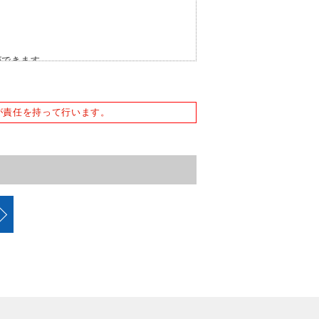
ができます。
報、個人に対する評価、分類、区分に関す
支障を及ぼす恐れがあると当社が判断した
が責任を持って行います。
同意しない場合は、施設利用をお断りする