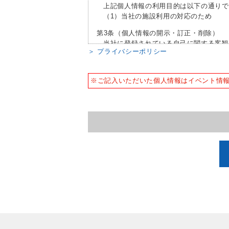
上記個人情報の利用目的は以下の通りで
（1）当社の施設利用の対応のため
第3条（個人情報の開示・訂正・削除）
当社に登録されている自己に関する客観
＞ プライバシーポリシー
但し、当社又は第三者の営業秘密・ノウ
る情報その他当社内部の業務に基づき記
情報については、当社は開示しないもの
※ご記入いただいた個人情報はイベント情
第4条（任意性および不同意の場合）
個人情報の提供は任意ですが、当社は当
ことがあります。
株式会社セントラルスポーツプラザ
<個人情報の取扱いに関するお問合せ窓口
経営管理部
TEL: 03-3523-1200
<個人情報保護管理責任者>
経営管理部長