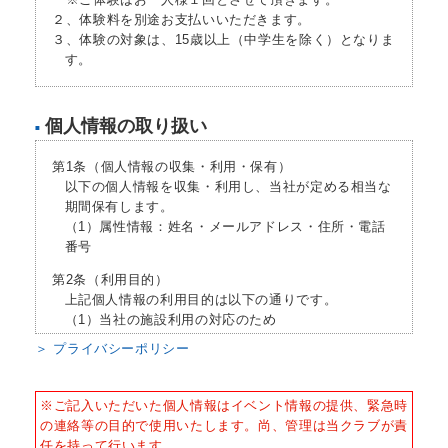
※ご体験はお一人様１回とさせて頂きます。
２、体験料を別途お支払いいただきます。
３、体験の対象は、15歳以上（中学生を除く）となりま
す。
個人情報の取り扱い
■
第1条（個人情報の収集・利用・保有）
以下の個人情報を収集・利用し、当社が定める相当な
期間保有します。
（1）属性情報：姓名・メールアドレス・住所・電話
番号
第2条（利用目的）
上記個人情報の利用目的は以下の通りです。
（1）当社の施設利用の対応のため
＞ プライバシーポリシー
第3条（個人情報の開示・訂正・削除）
当社に登録されている自己に関する客観的な個人情報
に限り、当社所定の方法により開示するよう請求する
※ご記入いただいた個人情報はイベント情報の提供、緊急時
ことができます。
の連絡等の目的で使用いたします。尚、管理は当クラブが責
但し、当社又は第三者の営業秘密・ノウハウに属する
任を持って行います。