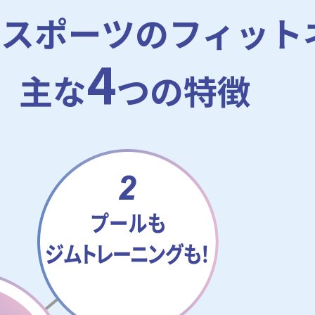
ルスポーツの
フィット
4
主な
つの特徴