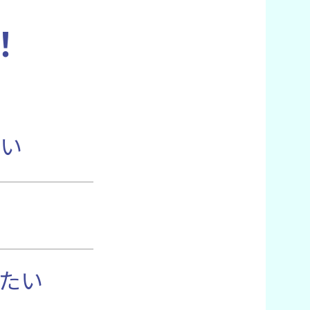
！
い
たい