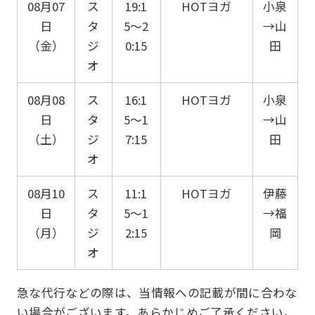
08月07
ス
19:1
HOTヨガ
小泉
日
タ
5〜2
→山
（金）
ジ
0:15
田
オ
08月08
ス
16:1
HOTヨガ
小泉
日
タ
5〜1
→山
（土）
ジ
7:15
田
オ
08月10
ス
11:1
HOTヨガ
伊藤
日
タ
5〜1
→福
（月）
ジ
2:15
岡
オ
急な代行などの際は、当情報への記載が間に合わな
い場合がございます。あらかじめご了承ください。