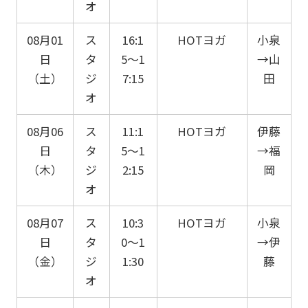
オ
08月01
ス
16:1
HOTヨガ
小泉
日
タ
5〜1
→山
（土）
ジ
7:15
田
オ
08月06
ス
11:1
HOTヨガ
伊藤
日
タ
5〜1
→福
（木）
ジ
2:15
岡
オ
08月07
ス
10:3
HOTヨガ
小泉
日
タ
0〜1
→伊
（金）
ジ
1:30
藤
オ