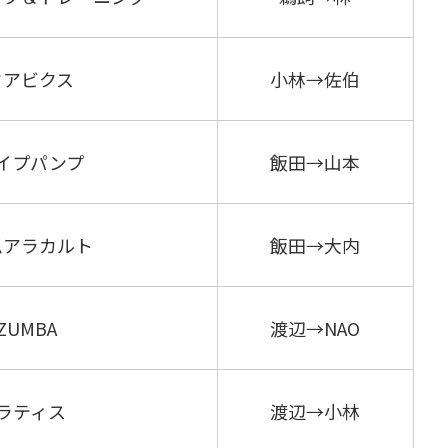
クアビクス
小林→佐伯
イプパンプ
飯田→山本
ムアラカルト
飯田→大内
ZUMBA
渡辺→NAO
ラティス
渡辺→小林