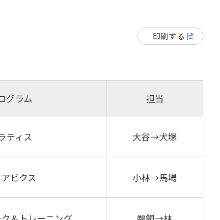
印刷する
ログラム
担当
ラティス
大谷→犬塚
クアビクス
小林→馬場
ーク＆トレーニング
鵜飼→林