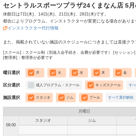
セントラルスポーツプラザ24くまなん店 5
休館日は7日(木)、14日(木)、21日(木)、28日(木)です。
都合によりプログラム、インストラクターが変更になる場合がありま
インストラクター代行情報
また、掲載されていない施設のスケジュールにつきましては直接クラ
[スクール]：スクール制（別途入会手続き、会費が必要です） [セッション]
[整理券]：整理券が必要です
曜日選択
月
火
水
木
金
区分選択
成人プログラム・スクール
キッズスクール
すべ
施設選択
スタジオ
ジム
プール
すべて選択解除
月曜日
スタジオ
ジム
09:00