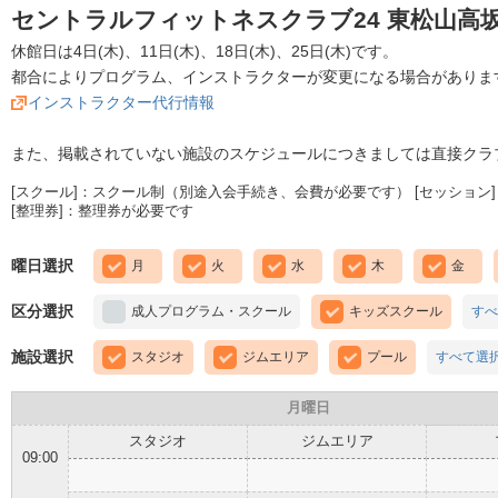
セントラルフィットネスクラブ24 東松山高坂
休館日は4日(木)、11日(木)、18日(木)、25日(木)です。
都合によりプログラム、インストラクターが変更になる場合がありま
インストラクター代行情報
また、掲載されていない施設のスケジュールにつきましては直接クラ
[スクール]：スクール制（別途入会手続き、会費が必要です） [セッション]
[整理券]：整理券が必要です
曜日選択
月
火
水
木
金
区分選択
成人プログラム・スクール
キッズスクール
すべ
施設選択
スタジオ
ジムエリア
プール
すべて選
月曜日
スタジオ
ジムエリア
09:00