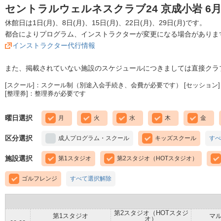
セントラルウェルネスクラブ24 京成小岩 6
休館日は1日(月)、8日(月)、15日(月)、22日(月)、29日(月)です。
都合によりプログラム、インストラクターが変更になる場合がありま
インストラクター代行情報
また、掲載されていない施設のスケジュールにつきましては直接クラ
[スクール]：スクール制（別途入会手続き、会費が必要です） [セッション]
[整理券]：整理券が必要です
曜日選択
月
火
水
木
金
区分選択
成人プログラム・スクール
キッズスクール
すべ
施設選択
第1スタジオ
第2スタジオ（HOTスタジオ）
ゴルフレンジ
すべて選択解除
第2スタジオ（HOTスタジ
第1スタジオ
マ
オ）