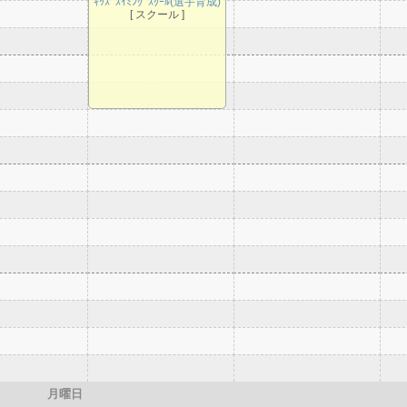
ｷｯｽﾞｽｲﾐﾝｸﾞｽｸｰﾙ(選手育成)
[ スクール ]
月曜日