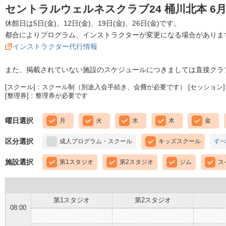
セントラルウェルネスクラブ24 桶川北本 6
休館日は5日(金)、12日(金)、19日(金)、26日(金)です。
都合によりプログラム、インストラクターが変更になる場合がありま
インストラクター代行情報
また、掲載されていない施設のスケジュールにつきましては直接クラ
[スクール]：スクール制（別途入会手続き、会費が必要です） [セッション]
[整理券]：整理券が必要です
曜日選択
月
火
水
木
金
区分選択
成人プログラム・スクール
キッズスクール
すべ
施設選択
第1スタジオ
第2スタジオ
ジム
ス
第1スタジオ
第2スタジオ
08:00