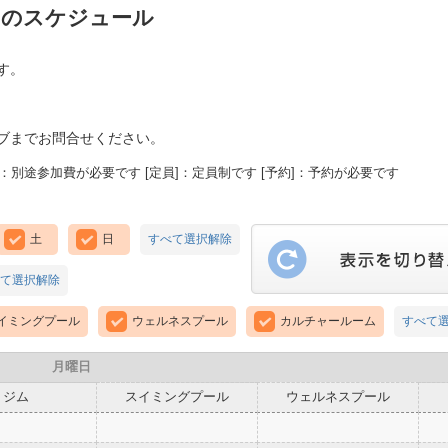
月のスケジュール
す。
ブまでお問合せください。
：別途参加費が必要です [定員]：定員制です [予約]：予約が必要です
土
日
すべて選択解除
て選択解除
イミングプール
ウェルネスプール
カルチャールーム
すべて
月曜日
ジム
スイミングプール
ウェルネスプール