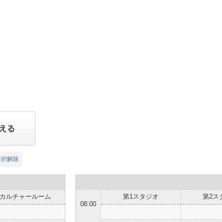
選択解除
カルチャールーム
第1スタジオ
第2ス
08:00