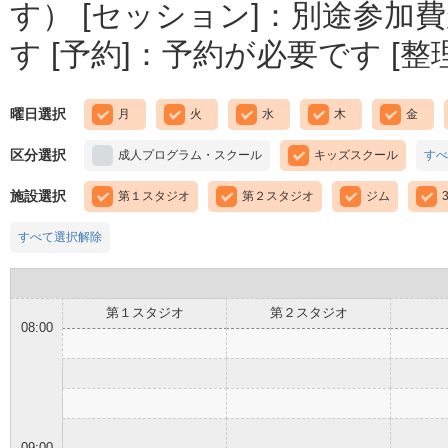
す） [セッション]：別途参加費
す [予約]：予約が必要です [
曜日選択
月
火
水
木
金
区分選択
成人プログラム・スクール
キッズスクール
すべ
施設選択
第１スタジオ
第２スタジオ
ジム
すべて選択解除
第１スタジオ
第２スタジオ
08:00