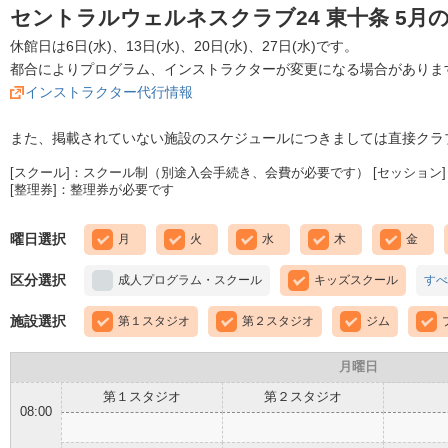
セントラルウェルネスクラブ24 東十条 5月
休館日は6日(水)、13日(水)、20日(水)、27日(水)です。
都合によりプログラム、インストラクターが変更になる場合がありま
インストラクター代行情報
また、掲載されていない施設のスケジュールにつきましては直接クラ
[スクール]：スクール制（別途入会手続き、会費が必要です） [セッション]
[整理券]：整理券が必要です
曜日選択
月
火
水
木
金
区分選択
成人プログラム・スクール
キッズスクール
すべ
施設選択
第１スタジオ
第２スタジオ
ジム
月曜日
第１スタジオ
第２スタジオ
08:00