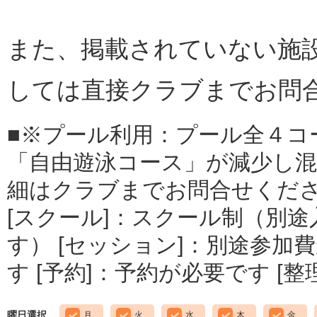
また、掲載されていない施
しては直接クラブまでお問
■※プール利用：プール全４コ
「自由遊泳コース」が減少し
細はクラブまでお問合せくだ
[スクール]：スクール制（別
す） [セッション]：別途参加費
す [予約]：予約が必要です [
曜日選択
月
火
水
木
金