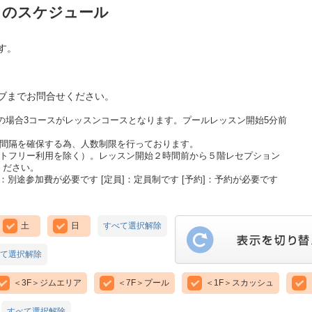
月のスケジュール
す。
ブまでお問合せください。
上の場合3コースがレッスンコースとなります。プールレッスン開始5分前
の間隔を確保する為、人数制限を行っております。
ットフリー利用を除く）。レッスン開始２時間前から５階レセプション
ください。
：別途参加費が必要です [定員]：定員制です [予約]：予約が必要です
土
日
すべて選択解除
て選択解除
＜3F＞ジムエリア
＜7F＞プール
＜1F＞スカッシュ
すべて選択解除