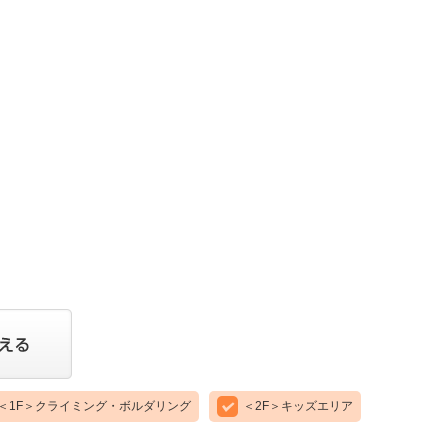
＜1F＞クライミング・ボルダリング
＜2F＞キッズエリア