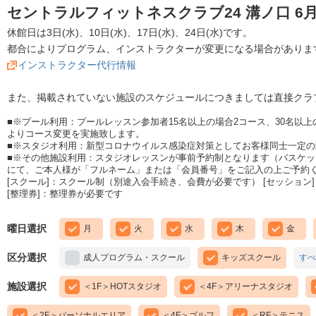
セントラルフィットネスクラブ24 溝ノ口 6
休館日は3日(水)、10日(水)、17日(水)、24日(水)です。
都合によりプログラム、インストラクターが変更になる場合がありま
インストラクター代行情報
また、掲載されていない施設のスケジュールにつきましては直接クラ
■※プール利用：プールレッスン参加者15名以上の場合2コース、30名以
よりコース変更を実施致します。
■※スタジオ利用：新型コロナウイルス感染症対策としてお客様同士一定
■※その他施設利用：スタジオレッスンが事前予約制となります（バスケ
にて、ご本人様が「フルネーム」または「会員番号」をご記入の上ご予約
[スクール]：スクール制（別途入会手続き、会費が必要です） [セッション]
[整理券]：整理券が必要です
曜日選択
月
火
水
木
金
区分選択
成人プログラム・スクール
キッズスクール
すべ
施設選択
＜1F＞HOTスタジオ
＜4F＞アリーナスタジオ
＜2F＞パーソナルエリア
＜4F＞ゴルフ
＜RF＞テニス