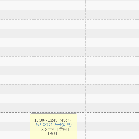
13:00〜13:45（45分）
ｷｯｽﾞｽｲﾐﾝｸﾞｽｸｰﾙ(幼児)
[ スクール ][ 予約 ]
[ 有料 ]