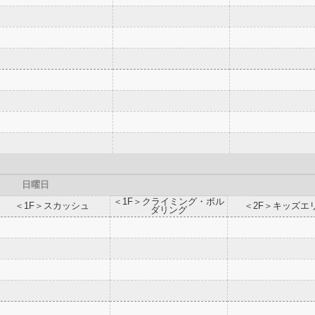
日曜日
＜1F＞クライミング・ボル
＜1F＞スカッシュ
＜2F＞キッズエ
ダリング