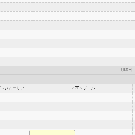
月曜日
F＞ジムエリア
＜7F＞プール