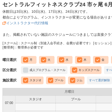
セントラルフィットネスクラブ24 市ヶ尾 6
休館日は3日(水)、10日(水)、17日(水)、24日(水)です。
都合によりプログラム、インストラクターが変更になる場合がありま
インストラクター代行情報
また、掲載されていない施設のスケジュールにつきましては直接クラ
[スクール]：スクール制（別途入会手続き、会費が必要です） [セッション]
[整理券]：整理券が必要です
曜日選択
月
火
水
木
金
区分選択
成人プログラム・スクール
キッズスクール
すべ
施設選択
スタジオ
プール
ジム
すべて選択解除
月曜日
スタジオ
プール
07:00