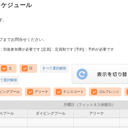
スケジュール
す。
ブまでお問合せください。
：別途参加費が必要です [定員]：定員制です [予約]：予約が必要です
土
日
すべて選択解除
て選択解除
ビングプール
アリーナ
テニスコート
ゴルフレンジ
月曜日（フィットネス休館日）
5ｍプール
ダイビングプール
アリーナ