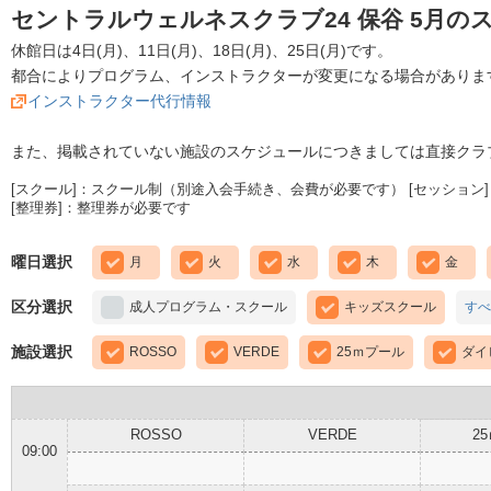
セントラルウェルネスクラブ24 保谷 5月の
休館日は4日(月)、11日(月)、18日(月)、25日(月)です。
都合によりプログラム、インストラクターが変更になる場合がありま
インストラクター代行情報
また、掲載されていない施設のスケジュールにつきましては直接クラ
[スクール]：スクール制（別途入会手続き、会費が必要です） [セッション]
[整理券]：整理券が必要です
曜日選択
月
火
水
木
金
区分選択
成人プログラム・スクール
キッズスクール
すべ
施設選択
ROSSO
VERDE
25ｍプール
ダイ
ROSSO
VERDE
2
09:00