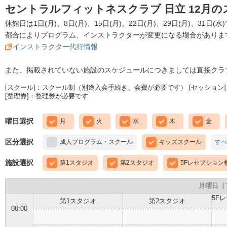
セントラルフィットネスクラブ 日立 12月
休館日は1日(月)、8日(月)、15日(月)、22日(月)、29日(月)、31日(水
都合によりプログラム、インストラクターが変更になる場合がありま
インストラクター代行情報
また、掲載されていない施設のスケジュールにつきましては直接クラ
[スクール]：スクール制（別途入会手続き、会費が必要です） [セッション]
[整理券]：整理券が必要です
曜日選択
月
火
水
木
金
区分選択
成人プログラム・スクール
キッズスクール
すべ
施設選択
第1スタジオ
第2スタジオ
5Fレセプション
月曜日（
5F
第1スタジオ
第2スタジオ
08:00