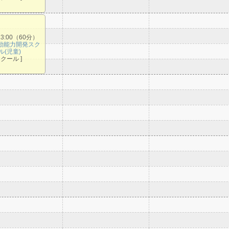
13:00（60分）
動能力開発スク
ル(児童)
スクール ]