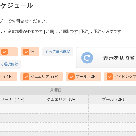
スケジュール
ブまでお問合せください。
：別途参加費が必要です [定員]：定員制です [予約]：予約が必要です
土
日
すべて選択解除
て選択解除
ナ（４F）
ジムエリア（3F）
プール（2F）
ダイビングプ
月曜日
アリーナ（４F）
ジムエリア（3F）
プール（2F）