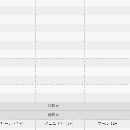
月曜日
日曜日
アリーナ（４F）
ジムエリア（3F）
プール（2F）