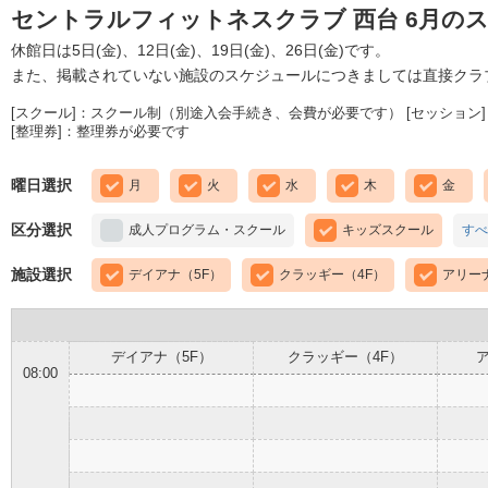
セントラルフィットネスクラブ 西台 6月の
休館日は5日(金)、12日(金)、19日(金)、26日(金)です。
また、掲載されていない施設のスケジュールにつきましては直接クラ
[スクール]：スクール制（別途入会手続き、会費が必要です） [セッション]
[整理券]：整理券が必要です
曜日選択
月
火
水
木
金
区分選択
成人プログラム・スクール
キッズスクール
すべ
施設選択
デイアナ（5F）
クラッギー（4F）
アリー
デイアナ（5F）
クラッギー（4F）
08:00