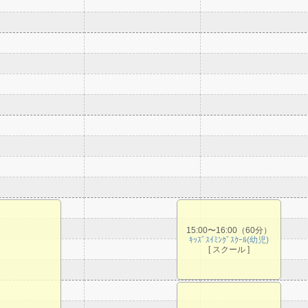
15:00〜16:00（60分）
ｷｯｽﾞｽｲﾐﾝｸﾞｽｸｰﾙ(幼児)
[ スクール ]