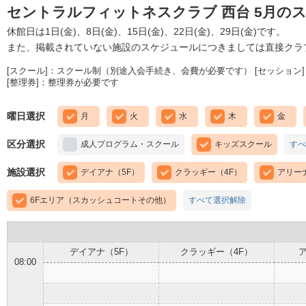
セントラルフィットネスクラブ 西台 5月の
休館日は1日(金)、8日(金)、15日(金)、22日(金)、29日(金)です。
また、掲載されていない施設のスケジュールにつきましては直接クラ
[スクール]：スクール制（別途入会手続き、会費が必要です） [セッション]
[整理券]：整理券が必要です
曜日選択
月
火
水
木
金
区分選択
成人プログラム・スクール
キッズスクール
すべ
施設選択
デイアナ（5F）
クラッギー（4F）
アリー
6Fエリア（スカッシュコートその他）
すべて選択解除
デイアナ（5F）
クラッギー（4F）
08:00