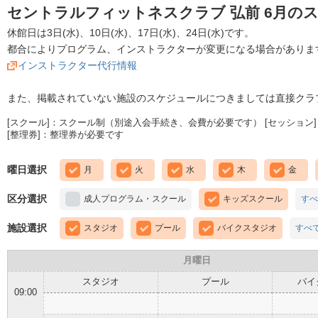
セントラルフィットネスクラブ 弘前 6月の
休館日は3日(水)、10日(水)、17日(水)、24日(水)です。
都合によりプログラム、インストラクターが変更になる場合がありま
インストラクター代行情報
また、掲載されていない施設のスケジュールにつきましては直接クラ
[スクール]：スクール制（別途入会手続き、会費が必要です） [セッション]
[整理券]：整理券が必要です
曜日選択
月
火
水
木
金
区分選択
成人プログラム・スクール
キッズスクール
すべ
施設選択
スタジオ
プール
バイクスタジオ
すべ
月曜日
スタジオ
プール
バイ
09:00