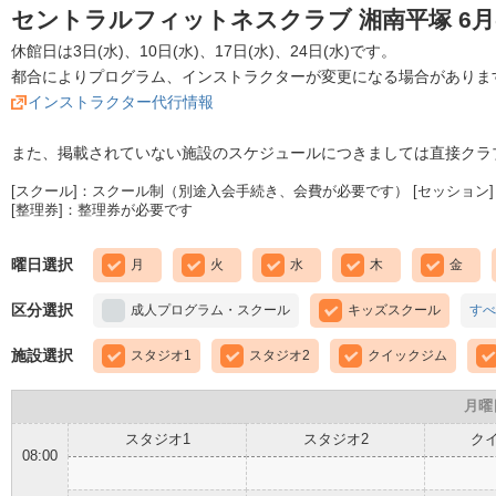
セントラルフィットネスクラブ 湘南平塚 6
休館日は3日(水)、10日(水)、17日(水)、24日(水)です。
都合によりプログラム、インストラクターが変更になる場合がありま
インストラクター代行情報
また、掲載されていない施設のスケジュールにつきましては直接クラ
[スクール]：スクール制（別途入会手続き、会費が必要です） [セッション]
[整理券]：整理券が必要です
曜日選択
月
火
水
木
金
区分選択
成人プログラム・スクール
キッズスクール
すべ
施設選択
スタジオ1
スタジオ2
クイックジム
月曜
スタジオ1
スタジオ2
ク
08:00