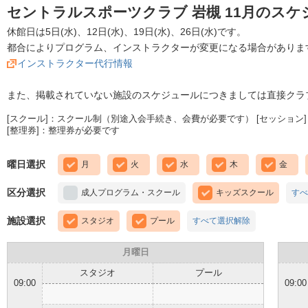
セントラルスポーツクラブ 岩槻 11月のスケ
休館日は5日(水)、12日(水)、19日(水)、26日(水)です。
都合によりプログラム、インストラクターが変更になる場合がありま
インストラクター代行情報
また、掲載されていない施設のスケジュールにつきましては直接クラ
[スクール]：スクール制（別途入会手続き、会費が必要です） [セッション]
[整理券]：整理券が必要です
曜日選択
月
火
水
木
金
区分選択
成人プログラム・スクール
キッズスクール
すべ
施設選択
スタジオ
プール
すべて選択解除
月曜日
スタジオ
プール
09:00
09:00