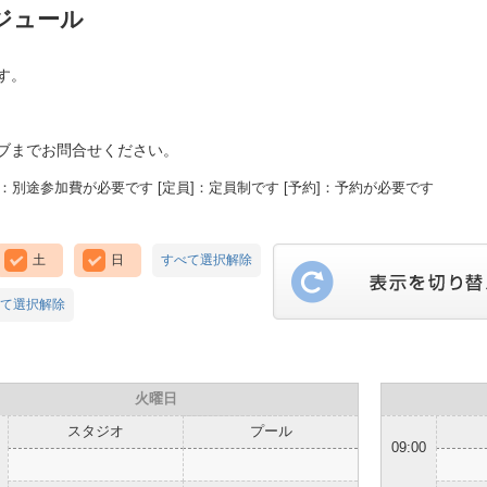
ジュール
す。
ブまでお問合せください。
：別途参加費が必要です [定員]：定員制です [予約]：予約が必要です
土
日
すべて選択解除
て選択解除
火曜日
スタジオ
プール
09:00