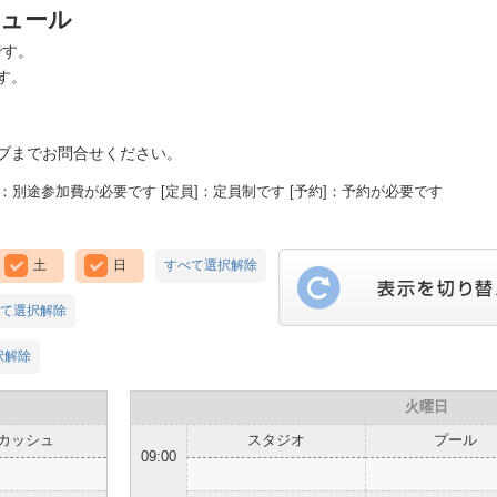
ジュール
です。
す。
ブまでお問合せください。
：別途参加費が必要です [定員]：定員制です [予約]：予約が必要です
土
日
すべて選択解除
て選択解除
択解除
火曜日
カッシュ
スタジオ
プール
09:00