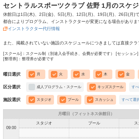
セントラルスポーツクラブ 佐野 1月のスケ
休館日は1日(木)、2日(金)、5日(月)、12日(月)、19日(月)、26日(月)
都合によりプログラム、インストラクターが変更になる場合がありま
インストラクター代行情報
また、掲載されていない施設のスケジュールにつきましては直接クラ
[スクール]：スクール制（別途入会手続き、会費が必要です） [セッション]
[整理券]：整理券が必要です
曜日選択
月
火
水
木
金
区分選択
成人プログラム・スクール
キッズスクール
すべ
施設選択
スタジオ
プール
スカッシュ
すべて選
月曜日（フィットネス休館日）
スタジオ
プール
ス
09:00