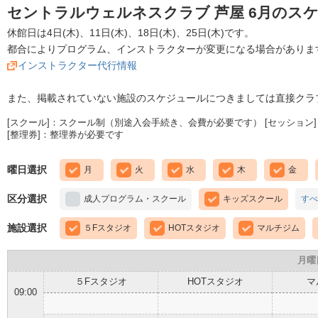
セントラルウェルネスクラブ 芦屋 6月のス
休館日は4日(木)、11日(木)、18日(木)、25日(木)です。
都合によりプログラム、インストラクターが変更になる場合がありま
インストラクター代行情報
また、掲載されていない施設のスケジュールにつきましては直接クラ
[スクール]：スクール制（別途入会手続き、会費が必要です） [セッション]
[整理券]：整理券が必要です
曜日選択
月
火
水
木
金
区分選択
成人プログラム・スクール
キッズスクール
すべ
施設選択
５Fスタジオ
HOTスタジオ
マルチジム
月曜
５Fスタジオ
HOTスタジオ
マ
09:00