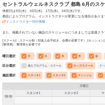
セントラルウェルネスクラブ 都島 6月のス
休館日は3日(水)、10日(水)、17日(水)、24日(水)です。
都合によりプログラム、インストラクターが変更になる場合がありま
インストラクター代行情報
また、掲載されていない施設のスケジュールにつきましては直接クラ
[スクール]：スクール制（別途入会手続き、会費が必要です） [セッション]
[整理券]：整理券が必要です
曜日選択
月
火
水
木
金
区分選択
成人プログラム・スクール
キッズスクール
すべ
施設選択
スタジオ1
スタジオ2
マシンジム
月曜日
スタジオ1
スタジオ2
マ
09:00