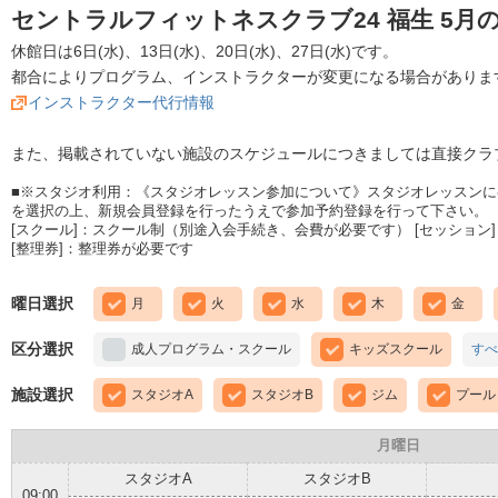
セントラルフィットネスクラブ24 福生 5月
休館日は6日(水)、13日(水)、20日(水)、27日(水)です。
都合によりプログラム、インストラクターが変更になる場合がありま
インストラクター代行情報
また、掲載されていない施設のスケジュールにつきましては直接クラ
■※スタジオ利用：《スタジオレッスン参加について》スタジオレッスン
を選択の上、新規会員登録を行ったうえで参加予約登録を行って下さい。
[スクール]：スクール制（別途入会手続き、会費が必要です） [セッション]
[整理券]：整理券が必要です
曜日選択
月
火
水
木
金
区分選択
成人プログラム・スクール
キッズスクール
すべ
施設選択
スタジオA
スタジオB
ジム
プール
月曜日
スタジオA
スタジオB
09:00