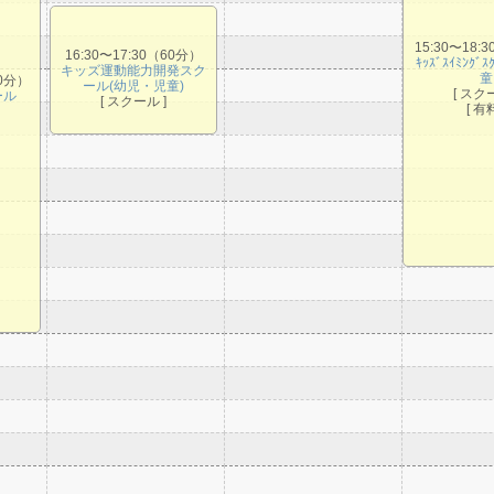
15:30〜18:
16:30〜17:30（60分）
ｷｯｽﾞｽｲﾐﾝｸﾞ
キッズ運動能力開発スク
童
10分）
ール(幼児・児童)
[ スク
ール
[ スクール ]
[ 有料