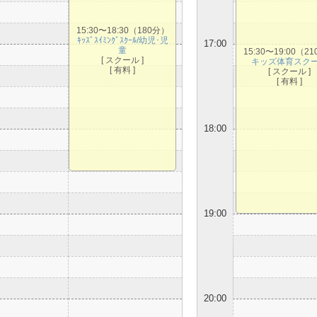
15:30〜18:30（180分）
ｷｯｽﾞｽｲﾐﾝｸﾞｽｸｰﾙ/幼児･児
17:00
童
15:30〜19:00（2
[ スクール ]
キッズ体育スク
[ 有料 ]
[ スクール ]
[ 有料 ]
18:00
19:00
20:00