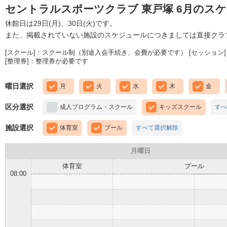
セントラルスポーツクラブ 東戸塚 6月のス
休館日は29日(月)、30日(火)です。
また、掲載されていない施設のスケジュールにつきましては直接クラ
[スクール]：スクール制（別途入会手続き、会費が必要です） [セッション]
[整理券]：整理券が必要です
曜日選択
月
火
水
木
金
区分選択
成人プログラム・スクール
キッズスクール
すべ
施設選択
体育室
プール
すべて選択解除
月曜日
体育室
プール
08:00