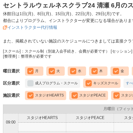
セントラルウェルネスクラブ24 清瀬 6月の
休館日は1日(月)、8日(月)、15日(月)、22日(月)、29日(月)です。
都合によりプログラム、インストラクターが変更になる場合がありま
インストラクター代行情報
また、掲載されていない施設のスケジュールにつきましては直接クラ
[スクール]：スクール制（別途入会手続き、会費が必要です） [セッション]
[整理券]：整理券が必要です
曜日選択
月
火
水
木
金
区分選択
成人プログラム・スクール
キッズスクール
すべ
施設選択
スタジオHEARTS
スタジオPEACE
スタジオ
月曜日（フィッ
スタジオHEARTS
スタジオPEACE
スタ
09:00