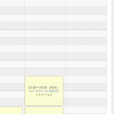
15:30〜16:30（60分）
ｷｯｽﾞｽｲﾐﾝｸﾞｽｸｰﾙ(幼児)
[ スクール ]