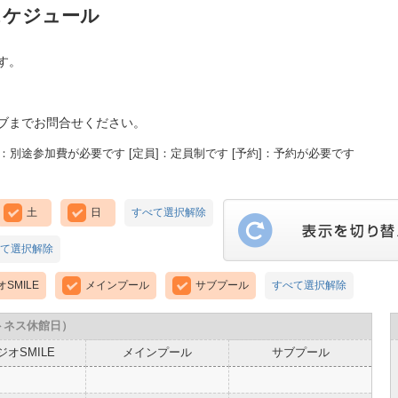
スケジュール
す。
ブまでお問合せください。
：別途参加費が必要です [定員]：定員制です [予約]：予約が必要です
土
日
すべて選択解除
て選択解除
SMILE
メインプール
サブプール
すべて選択解除
トネス休館日）
ジオSMILE
メインプール
サブプール