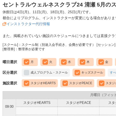
セントラルウェルネスクラブ24 清瀬 5月の
休館日は4日(月)、11日(月)、18日(月)、25日(月)です。
都合によりプログラム、インストラクターが変更になる場合がありま
インストラクター代行情報
また、掲載されていない施設のスケジュールにつきましては直接クラ
[スクール]：スクール制（別途入会手続き、会費が必要です） [セッション]
[整理券]：整理券が必要です
曜日選択
月
火
水
木
金
区分選択
成人プログラム・スクール
キッズスクール
すべ
施設選択
スタジオHEARTS
スタジオPEACE
スタジオ
月曜日（フィッ
スタジオHEARTS
スタジオPEACE
スタ
09:00