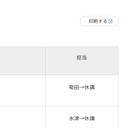
印刷する
担当
菊田→休講
水津→休講