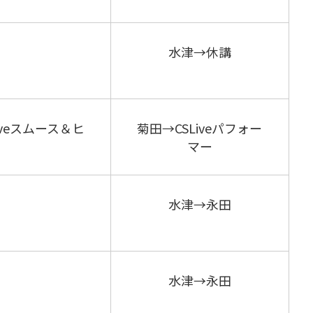
水津→休講
veスムース＆ヒ
菊田→CSLiveパフォー
マー
水津→永田
水津→永田