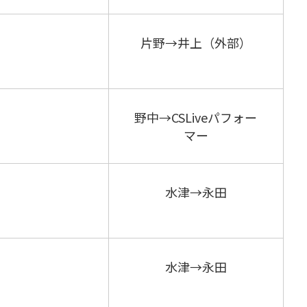
片野→井上（外部）
野中→CSLiveパフォー
マー
水津→永田
水津→永田