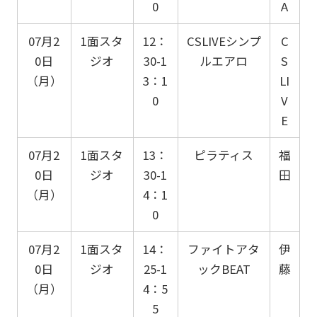
0
A
07月2
1面スタ
12：
CSLIVEシンプ
C
0日
ジオ
30-1
ルエアロ
S
（月）
3：1
LI
0
V
E
07月2
1面スタ
13：
ピラティス
福
0日
ジオ
30-1
田
（月）
4：1
0
07月2
1面スタ
14：
ファイトアタ
伊
0日
ジオ
25-1
ックBEAT
藤
（月）
4：5
5