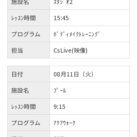
施設名
ｽﾀｼﾞｵ2
ﾚｯｽﾝ時間
15:45
プログラム
ﾎﾞﾃﾞｨﾒｲｸﾄﾚｰﾆﾝｸﾞ
担当
CsLive(映像)
日付
08月11日（火）
施設名
ﾌﾟｰﾙ
ﾚｯｽﾝ時間
9:15
プログラム
ｱｸｱｳｫｰｸ