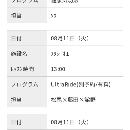
担当
ｿｳ
日付
08月11日（火）
施設名
ｽﾀｼﾞｵ1
ﾚｯｽﾝ時間
13:00
プログラム
UltraRide(別予約/有料)
担当
松尾×藤田×舘野
日付
08月11日（火）