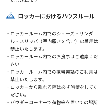
automatic
translation)
ロッカーにおけるハウスルール
to
return
to
・ロッカールーム内でのシューズ・サンダ
the
ル・スリッパ（室内履きを含む）の着用は
top
禁止いたします。
page.
・ロッカールーム内でのお食事はご遠慮くだ
However,
さい。
if
・ロッカールーム内での携帯電話のご利用は
you
禁止いたします。
use
・ロッカーから離れる際は必ず施錠をしてく
an
ださい。
automatic
・パウダーコーナーで荷物等を置いての場所