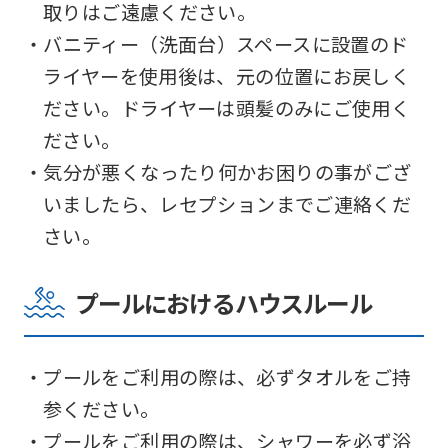
translation
取りはご遠慮ください。
service,
・バニティー（洗面台）スペースに設置のド
the
ライヤーを使用後は、元の位置にお戻しく
Japanese
ださい。ドライヤーは頭髪のみにご使用く
version
ださい。
of
・気分が悪くなったり何かお困りの事がござ
this
いましたら、レセプションまでご連絡くだ
website
さい。
will
be
プールにおけるハウスルール
translated
mechanically,
・プールをご利用の際は、必ずタオルをご持
so
参ください。
it
・プールをご利用の際は、シャワーを必ず浴