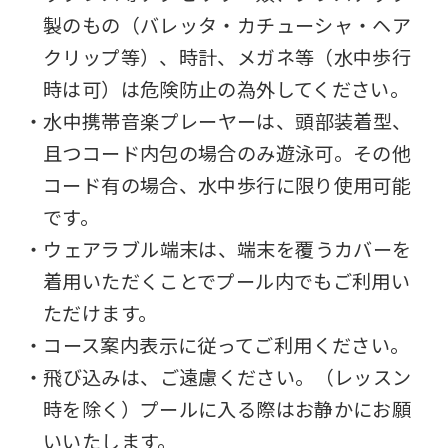
We
製のもの（バレッタ・カチューシャ・ヘア
ask
クリップ等）、時計、メガネ等（水中歩行
that
時は可）は危険防止の為外してください。
you
・水中携帯音楽プレーヤーは、頭部装着型、
fully
且つコード内包の場合のみ遊泳可。その他
understand
コード有の場合、水中歩行に限り使用可能
this
です。
before
・ウェアラブル端末は、端末を覆うカバーを
using
着用いただくことでプール内でもご利用い
the
ただけます。
service.
・コース案内表示に従ってご利用ください。
・飛び込みは、ご遠慮ください。（レッスン
Automatic translation
時を除く）プールに入る際はお静かにお願
いいたします。