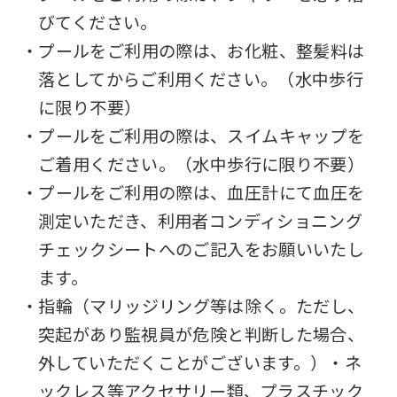
may
びてください。
not
・プールをご利用の際は、お化粧、整髪料は
be
落としてからご利用ください。（水中歩行
an
に限り不要）
accurate
・プールをご利用の際は、スイムキャップを
translation.
ご着用ください。（水中歩行に限り不要）
The
・プールをご利用の際は、血圧計にて血圧を
translation
測定いただき、利用者コンディショニング
may
チェックシートへのご記入をお願いいたし
differ
ます。
from
・指輪（マリッジリング等は除く。ただし、
the
突起があり監視員が危険と判断した場合、
original
外していただくことがございます。）・ネ
content.
ックレス等アクセサリー類、プラスチック