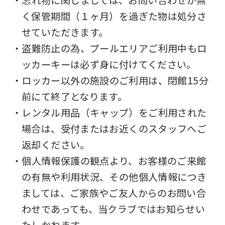
Central
く保管期間（１ヶ月）を過ぎた物は処分さ
Sports
せていただきます。
official
・盗難防止の為、プールエリアご利用中もロ
website
ッカーキーは必ず身に付けてください。
is
・ロッカー以外の施設のご利用は、閉館15分
automatically
前にて終了となります。
translated
・レンタル用品（キャップ）をご利用された
into
場合は、受付またはお近くのスタッフへご
English.
返却ください。
Click
・個人情報保護の観点より、お客様のご来館
the
の有無や利用状況、その他個人情報につき
link
ましては、ご家族やご友人からのお問い合
below
わせであっても、当クラブではお知らせい
(start
たしかねます。