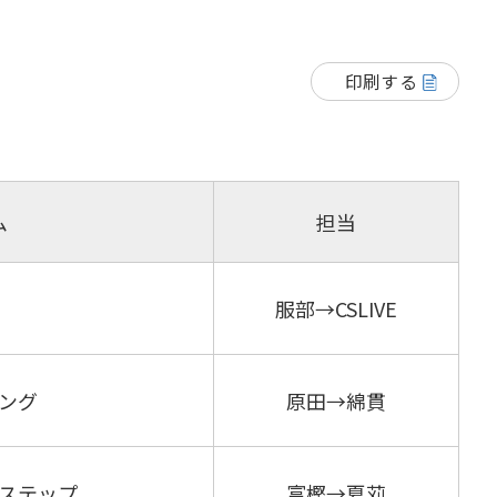
印刷する
ム
担当
服部→CSLIVE
ング
原田→綿貫
ステップ
富樫→夏苅