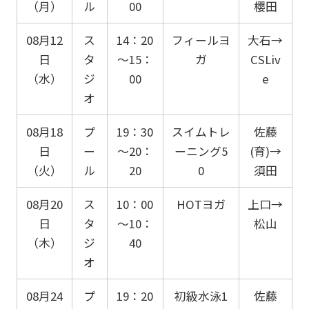
（月）
ル
00
櫻田
08月12
ス
14：20
フィールヨ
大石→
日
タ
～15：
ガ
CSLiv
（水）
ジ
00
e
オ
08月18
プ
19：30
スイムトレ
佐藤
日
ー
～20：
ーニング5
(育)→
（火）
ル
20
0
須田
08月20
ス
10：00
HOTヨガ
上口→
日
タ
～10：
松山
（木）
ジ
40
オ
08月24
プ
19：20
初級水泳1
佐藤