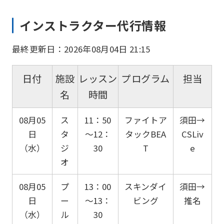
インストラクター代行情報
最終更新日：2026年08月04日 21:15
日付
施設
レッスン
プログラム
担当
名
時間
08月05
ス
11：50
ファイトア
須田→
日
タ
～12：
タックBEA
CSLiv
（水）
ジ
30
T
e
オ
08月05
プ
13：00
スキンダイ
須田→
日
ー
～13：
ビング
推名
（水）
ル
30