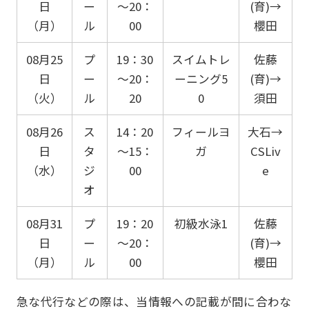
日
ー
～20：
(育)→
（月）
ル
00
櫻田
08月25
プ
19：30
スイムトレ
佐藤
日
ー
～20：
ーニング5
(育)→
（火）
ル
20
0
須田
08月26
ス
14：20
フィールヨ
大石→
日
タ
～15：
ガ
CSLiv
（水）
ジ
00
e
オ
08月31
プ
19：20
初級水泳1
佐藤
日
ー
～20：
(育)→
（月）
ル
00
櫻田
急な代行などの際は、当情報への記載が間に合わな