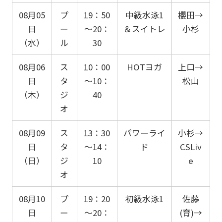
08月05
プ
19：50
中級水泳1
櫻田→
日
ー
～20：
＆スイトレ
小杉
（水）
ル
30
08月06
ス
10：00
HOTヨガ
上口→
日
タ
～10：
松山
（木）
ジ
40
オ
08月09
ス
13：30
パワーライ
小杉→
日
タ
～14：
ド
CSLiv
（日）
ジ
10
e
オ
08月10
プ
19：20
初級水泳1
佐藤
日
ー
～20：
(育)→