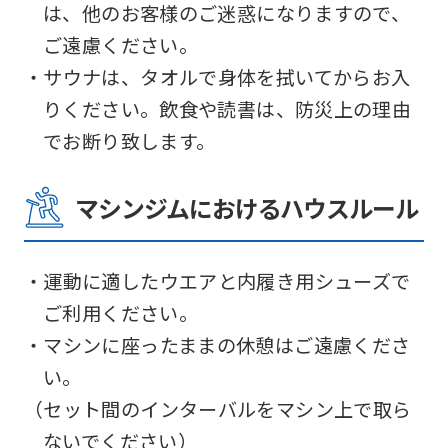
は、他のお客様のご迷惑になりますので、
translated
ご遠慮ください。
into
・サウナは、タオルで身体を拭いてからお入
English.
りください。飲食や読書は、防災上の理由
Click
でお断り致します。
the
link
マシンジムにおけるハウスルール
below
(start
automatic
・運動に適したウエアと内履き用シューズで
translation)
ご利用ください。
to
・マシンに座ったままの休憩はご遠慮くださ
return
い。
to
（セット間のインターバルをマシン上で取ら
the
ないでください）