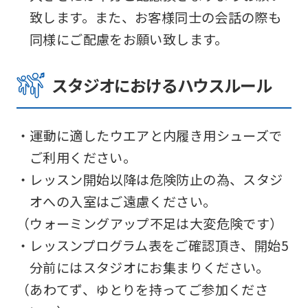
this
致します。また、お客様同士の会話の際も
website
同様にご配慮をお願い致します。
will
スタジオにおけるハウスルール
be
translated
mechanically,
・運動に適したウエアと内履き用シューズで
so
ご利用ください。
it
・レッスン開始以降は危険防止の為、スタジ
may
オへの入室はご遠慮ください。
not
（ウォーミングアップ不足は大変危険です）
be
・レッスンプログラム表をご確認頂き、開始5
an
分前にはスタジオにお集まりください。
accurate
（あわてず、ゆとりを持ってご参加くださ
translation.