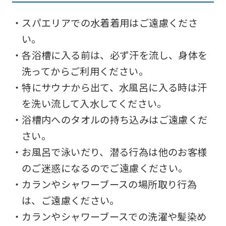
・スパエリアでの水着着用はご遠慮くださ
い。
・各浴槽に入る前は、必ず汗を流し、身体を
洗ってからご利用ください。
For
・特にサウナから出て、水風呂に入る時は汗
を洗い流して入水してください。
foreigners
・浴槽内へのタオルの持ち込みはご遠慮くだ
さい。
Central
・お風呂で泳いだり、潜る行為は他のお客様
Sports
のご迷惑になるのでご遠慮ください。
official
・カランやシャワーブースの場所取り行為
website
は、ご遠慮ください。
is
・カランやシャワーブースでの洗濯や髪染め
automatically