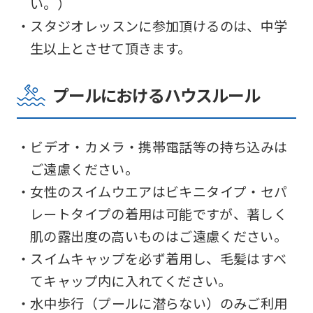
い。）
The
・スタジオレッスンに参加頂けるのは、中学
translation
生以上とさせて頂きます。
may
differ
プールにおけるハウスルール
from
the
・ビデオ・カメラ・携帯電話等の持ち込みは
original
ご遠慮ください。
content.
・女性のスイムウエアはビキニタイプ・セパ
We
レートタイプの着用は可能ですが、著しく
ask
肌の露出度の高いものはご遠慮ください。
that
・スイムキャップを必ず着用し、毛髪はすべ
you
てキャップ内に入れてください。
fully
・水中歩行（プールに潜らない）のみご利用
understand