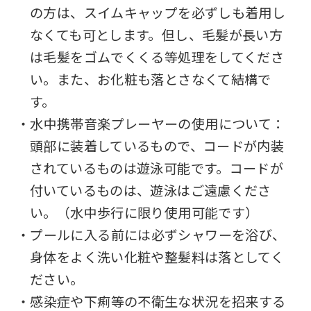
の方は、スイムキャップを必ずしも着用し
this
なくても可とします。但し、毛髪が長い方
before
は毛髪をゴムでくくる等処理をしてくださ
using
い。また、お化粧も落とさなくて結構で
the
す。
service.
・水中携帯音楽プレーヤーの使用について：
頭部に装着しているもので、コードが内装
Automatic translation
されているものは遊泳可能です。コードが
付いているものは、遊泳はご遠慮くださ
い。（水中歩行に限り使用可能です）
・プールに入る前には必ずシャワーを浴び、
身体をよく洗い化粧や整髪料は落としてく
ださい。
・感染症や下痢等の不衛生な状況を招来する