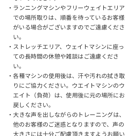
top
・ランニングマシンやフリーウェイトエリア
page.
での場所取りは、順番を待っているお客様
However,
がいる場合がございますのでご遠慮くださ
if
い。
you
・ストレッチエリア、ウェイトマシンに座っ
use
ての長時間の休憩や雑談はご遠慮くださ
an
い。
automatic
・各種マシンの使用後は、汗や汚れの拭き取
translation
りにご協力ください。ウエイトマシンのウ
service,
エイト（負荷）は、使用後に元の場所にお
the
戻しください。
Japanese
・大きな声を出しながらのトレーニングは、
version
他のお客様のご迷惑となりますので、声の
of
大きさには十分ご配慮頂きますようお願い